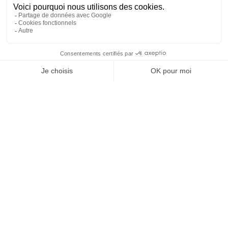
Potager des princes
Le Potager des Princes et un trésor végétal au coeur de
Chantilly. Plongez -vous dans l'atmosphère paisible et sereine
du jardin, où les parfums enivrants et les couleurs éclatantes
vous transportent dans un univers de beauté naturelle. Le jardin
est à seulement 30 minutes du Jangle Paris Charles de Gaulle
Airport.
NOUS CONTACTER