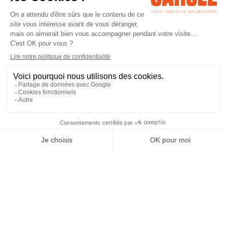
RETOUR
SÉMINAIRE
rallye 2 cv
Activité accessible à tout le monde. Jeunes et moins jeunes,
sportifs ou moins valides, tout le monde participe.
La journée est organisée pour que chaque personne ait un rôle à
jouer. Ensemble dans une 2CV, l’équipe a un objectif commun à
atteindre et lescompétences de chacun sont utilisées.Road-
book en main, cheveux au vent, les pilotes d’un jour sillonnent
notrebelle région de Chantilly au volant des légendaires 2 CV !
En équipes de 4 personnes, ils découvriront les trésors du
patrimoine de Chantilly et Senlis aux différents points de
ralliement.