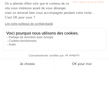
RETOUR
SÉMINAIRE
DÉFI CULINAIRE
Dans l’esprit des émissions télévisées « Top Chef » et «
Masterchef », les équipes disposent d'un panier identique de
marchandises imposées, de thématiques suggérées, de
matériel de préparation et de cuisson unique très haut de
gamme, des conseils culinaires de leur Chef de Cuisine privé
pour leur animation.
Challenge culinaire de 1H30 à 3H30 selon votre planning, autour
d’amuse-bouches ou verrines, des macarons (avec
démonstration), ou la préparation et dégustation du repas
complet.